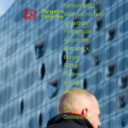
Firmen-BBQ
Weihnachtsfeier
Angebote
Fingerfood
Angebote
Foodtruck
Burger
Pizza
Partner
Kontakt
Über uns
Jobs
Blog
Onlineshop